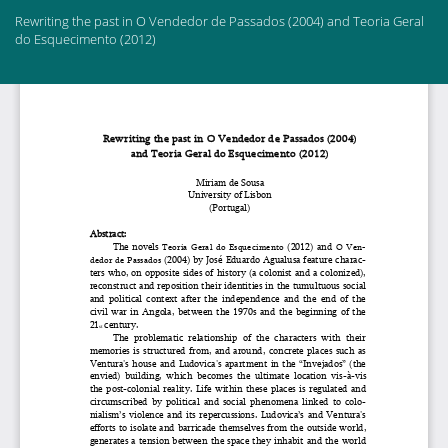
Return
Rewriting the past in O Vendedor de Passados (2004) and Teoria Geral
to
do Esquecimento (2012)
Article
Details
Do
Do
PD